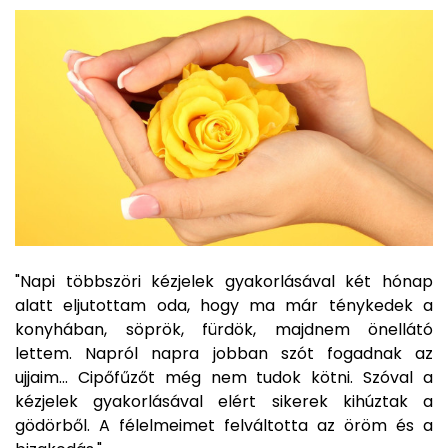
"Napi többszöri kézjelek gyakorlásával két hónap
alatt eljutottam oda, hogy ma már ténykedek a
konyhában, söprök, fürdök, majdnem önellátó
lettem. Napról napra jobban szót fogadnak az
ujjaim... Cipőfűzőt még nem tudok kötni. Szóval a
kézjelek gyakorlásával elért sikerek kihúztak a
gödörből. A félelmeimet felváltotta az öröm és a