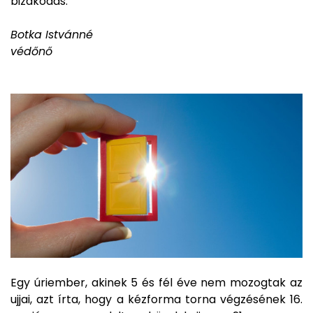
bizakodás."
Botka Istvánné
védőnő
Egy úriember, akinek 5 és fél éve nem mozogtak az
ujjai, azt írta, hogy a kézforma torna végzésének 16.