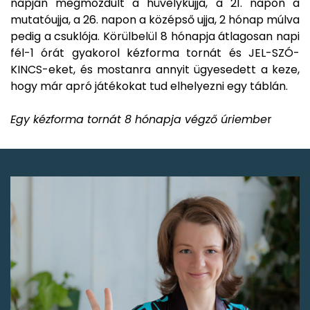
napján megmozdult a hüvelykujja, a 21. napon a
mutatóujja, a 26. napon a középső ujja, 2 hónap múlva
pedig a csuklója. Körülbelül 8 hónapja átlagosan napi
fél-1 órát gyakorol kézforma tornát és JEL-SZÓ-
KINCS-eket, és mostanra annyit ügyesedett a keze,
hogy már apró játékokat tud elhelyezni egy táblán.
Egy kézforma tornát 8 hónapja végző úriembe
r